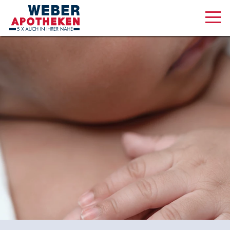
Aktuelles & Angebote
Unsere Serviceleistungen
Medizinisches Cannabis
Über uns
Karriere
Online Shop
Lüneburger Str. 45, 21073 Hamburg