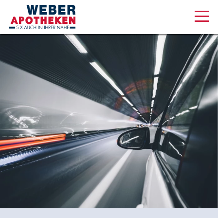
Aktuelles & Angebote
Unsere Serviceleistungen
Medizinisches Cannabis
Über uns
Karriere
Online Shop
Lüneburger Str. 45, 21073 Hamburg