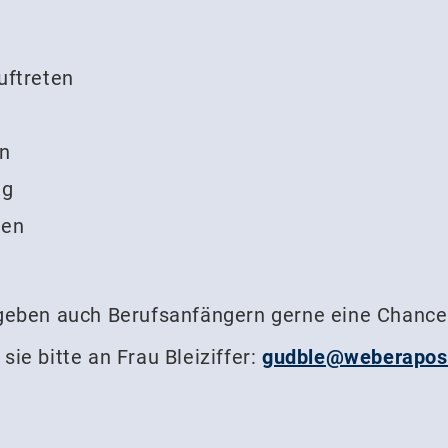
uftreten
en
ng
den
 geben auch Berufsanfängern gerne eine Chance
ie bitte an Frau Bleiziffer:
gudble@weberapos