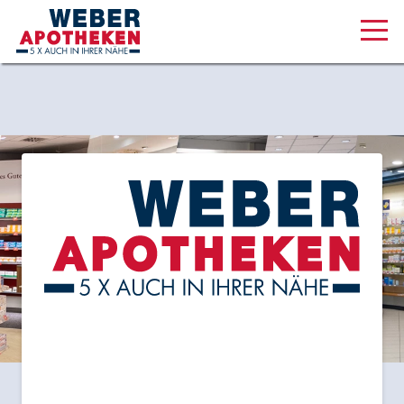
Aktuelles & Angebote
Unsere Serviceleistungen
Medizinisches Cannabis
Über uns
Karriere
Online Shop
Lüneburger Str. 45, 21073 Hamburg