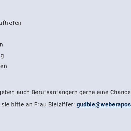
uftreten
en
ng
den
 geben auch Berufsanfängern gerne eine Chance
ie bitte an Frau Bleiziffer:
gudble@weberapos